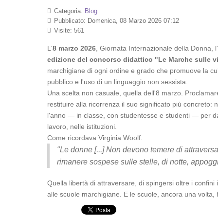
Categoria:
Blog
Pubblicato: Domenica, 08 Marzo 2026 07:12
Visite: 561
L'
8 marzo 2026
, Giornata Internazionale della Donna, l'
edizione del concorso didattico "Le Marche sulle vi
marchigiane di ogni ordine e grado che promuove la cultur
pubblico e l'uso di un linguaggio non sessista.
Una scelta non casuale, quella dell'8 marzo. Proclamare 
restituire alla ricorrenza il suo significato più concreto: 
l'anno — in classe, con studentesse e studenti — per da
lavoro, nelle istituzioni.
Come ricordava Virginia Woolf:
"Le donne [...] Non devono temere di attraversar
rimanere sospese sulle stelle, di notte, appoggi
Quella libertà di attraversare, di spingersi oltre i confi
alle scuole marchigiane. E le scuole, ancora una volta,