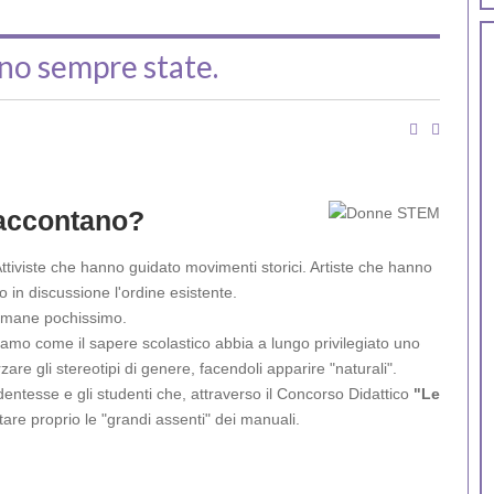
ono sempre state.
 raccontano?
 Attiviste che hanno guidato movimenti storici. Artiste che hanno
 in discussione l'ordine esistente.
 rimane pochissimo.
amo come il sapere scolastico abbia a lungo privilegiato uno
re gli stereotipi di genere, facendoli apparire "naturali".
ntesse e gli studenti che, attraverso il Concorso Didattico
"Le
tare proprio le "grandi assenti" dei manuali.