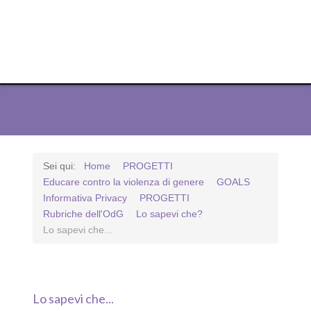
ODG Edizioni
ODG Edizioni
ODG Edizioni
ODG Edizioni
ODG Edizioni
ODG Edizioni
ODG Edizioni
ODG Edizioni
ODG Edizioni
ODG Edizioni
ODG Edizioni
Sei qui:
Home
PROGETTI
Educare contro la violenza di genere
GOALS
Informativa Privacy
PROGETTI
Rubriche dell'OdG
Lo sapevi che?
Lo sapevi che...
Lo sapevi che...