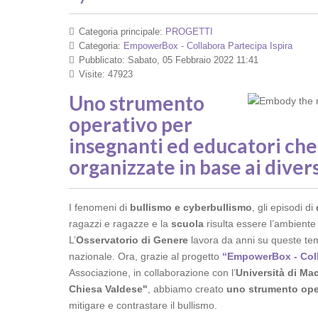
Categoria principale:
PROGETTI
Categoria:
EmpowerBox - Collabora Partecipa Ispira
Pubblicato: Sabato, 05 Febbraio 2022 11:41
Visite: 47923
Uno strumento
operativo per
insegnanti ed educatori che 
organizzate in base ai divers
I fenomeni di
bullismo e cyberbullismo
, gli episodi di
ragazzi e ragazze e la
scuola
risulta essere l’ambiente
L’
Osservatorio di Genere
lavora da anni su queste tema
nazionale. Ora, grazie al progetto
“EmpowerBox - Colla
Associazione, in collaborazione con l’
Università di Ma
Chiesa Valdese"
, abbiamo creato
uno strumento oper
mitigare e contrastare il bullismo.