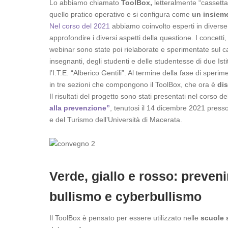
Lo abbiamo chiamato
ToolBox,
letteralmente “cassetta 
quello pratico operativo e si configura come
un insieme 
Nel corso del 2021
abbiamo coinvolto esperti in diverse
approfondire i diversi aspetti della questione. I concetti
webinar sono state poi rielaborate e sperimentate sul ca
insegnanti, degli studenti e delle studentesse di due Ist
l’I.T.E. “Alberico Gentili”. Al termine della fase di spe
in tre sezioni che compongono il ToolBox, che ora è
dis
Il risultati del progetto sono stati presentati nel corso de
alla prevenzione”
, tenutosi il 14 dicembre 2021 presso
e del Turismo dell’Università di Macerata.
Verde, giallo e rosso: preveni
bullismo e cyberbullismo
Il ToolBox è pensato per essere utilizzato nelle
scuole 