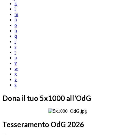
k
l
m
n
o
p
q
r
s
t
u
v
w
x
y
z
Dona il tuo 5x1000 all'OdG
Tesseramento OdG 2026