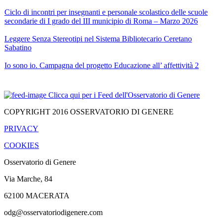
Ciclo di incontri per insegnanti e personale scolastico delle scuole
secondarie di I grado del III municipio di Roma – Marzo 2026
Leggere Senza Stereotipi nel Sistema Bibliotecario Ceretano
Sabatino
Io sono io. Campagna del progetto Educazione all’ affettività 2
Primi appunti sparsi sulle Nuove Indicazioni per la Scuola
Clicca qui per i Feed dell'Osservatorio di Genere
dell’infanzia e il Primo ciclo di istruzione
COPYRIGHT 2016 OSSERVATORIO DI GENERE
A pensarci bene – Il gioco di carte
PRIVACY
COOKIES
Nel Mondo Gen5 – La campagna
Osservatorio di Genere
Oltre la punta dell’iceberg – Opuscolo
Via Marche, 84
62100 MACERATA
FAMMI CAPIRE risponde a PROVITA: quando i libri fanno
paura.
odg@osservatoriodigenere.com