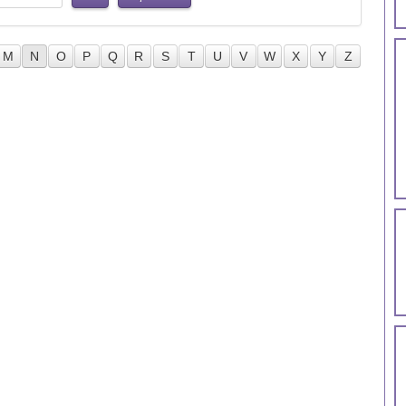
M
N
O
P
Q
R
S
T
U
V
W
X
Y
Z