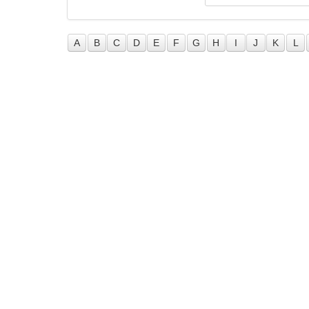
A
B
C
D
E
F
G
H
I
J
K
L