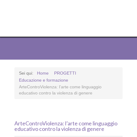
ODG Edizioni
ODG Edizioni
ODG Edizioni
ODG Edizioni
ODG Edizioni
ODG Edizioni
ODG Edizioni
ODG Edizioni
ODG Edizioni
ODG Edizioni
ODG Edizioni
Sei qui:
Home
PROGETTI
Educazione e formazione
ArteControViolenza: l’arte come linguaggio
educativo contro la violenza di genere
ArteControViolenza: l’arte come linguaggio
educativo contro la violenza di genere